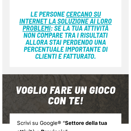
LE PERSONE
CERCANO SU
INTERNET LA SOLUZIONE AI LORO
PROBLEMI
: SE LA TUA ATTIVITÀ
NON COMPARE TRA I RISULTATI
ALLORA STAI PERDENDO UNA
PERCENTUALE IMPORTANTE DI
CLIENTI E FATTURATO.
VOGLIO FARE UN GIOCO
CON TE!
Scrivi su Google® “
Settore della tua